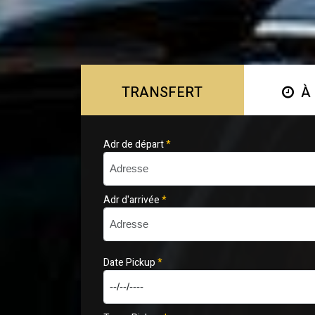
TRANSFERT
À 
Adr de départ
*
Adr d'arrivée
*
Date Pickup
*