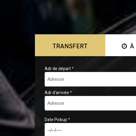
TRANSFERT
À 
Adr de départ
*
Adr d'arrivée
*
Date Pickup
*