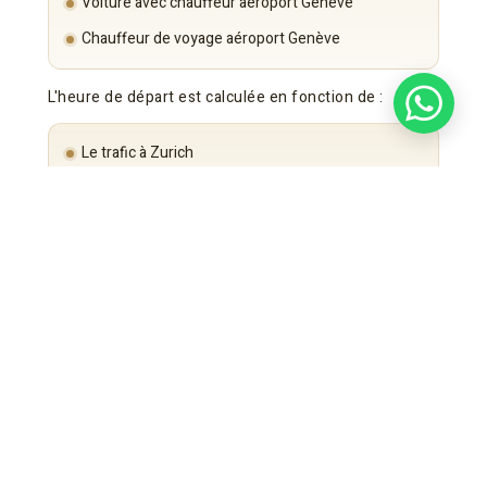
Voiture avec chauffeur aéroport Genève
Chauffeur de voyage aéroport Genève
L'heure de départ est calculée en fonction de :
Le trafic à Zurich
L'horaire du vol
Les exigences de sécurité
La ponctualité est garantie.
Flotte Exécutive – Confort Longue Distance
Mercedes-Benz Classe S
Pour les PDG et cadres VIP.
Mercedes-Benz Classe E
Option longue distance standard corporate.
Mercedes-Benz Classe V